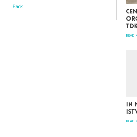
Back
Cen
org
TD
READ 
In 
Is
READ 