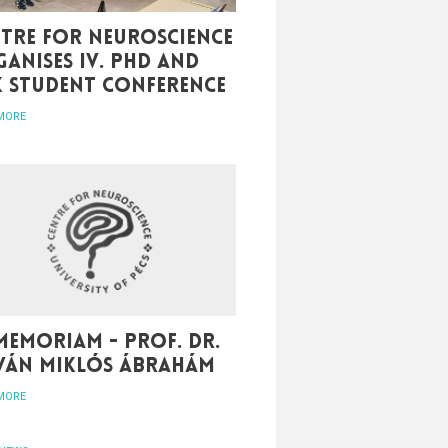
tre for Neuroscience
anises IV. PhD and
K student conference
MORE
memoriam - Prof. Dr.
tván Miklós Ábrahám
MORE