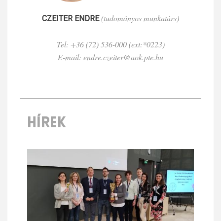
(tudományos munkatárs)
CZEITER ENDRE
Tel: +36 (72) 536-000 (ext:*0223)
E-mail: endre.czeiter@aok.pte.hu
HÍREK